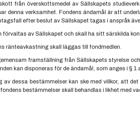
illskott från överskottsmedel av Sällskapets studieve
ar denna verksamhet. Fondens ändamål är att underl
ntagsfall efter beslut av Sällskapet tagas i anspråk äv
förvaltas av Sällskapet och skall ha sitt särskilda kon
 ränteavkastning skall läggas till fondmedlen.
emensam framställning från Sällskapets styrelse och
onden kan disponeras för de ändamål, som anges i § 1 
 av dessa bestämmelser kan ske med villkor, att det 
 fondens bestämmelser skall behandlas i likhet med vad