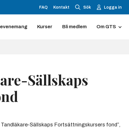
FAQ
Kontakt
Sök
Logga in
 evenemang
Kurser
Bli medlem
Om GTS
Galleri
Styrelsen
are-Sällskaps
Ordföranden
ond
Sekreterare
Kassaförvalt
Tandläkare-Sällskaps Fortsättningskursers fond”,
Hedersledam