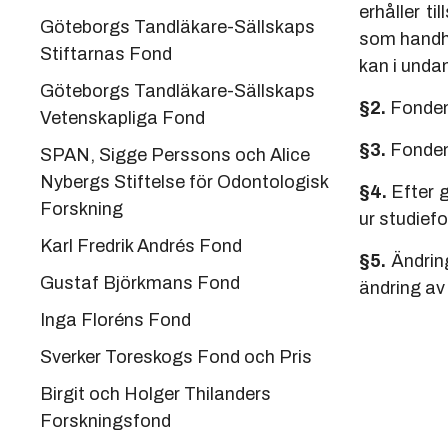
erhåller t
Göteborgs Tandläkare-Sällskaps
som handh
Stiftarnas Fond
kan i unda
Göteborgs Tandläkare-Sällskaps
§2.
Fonden 
Vetenskapliga Fond
§3.
Fondens
SPAN, Sigge Perssons och Alice
Nybergs Stiftelse för Odontologisk
§4.
Efter g
Forskning
ur studief
Karl Fredrik Andrés Fond
§5.
Ändring
Gustaf Björkmans Fond
ändring av
Inga Floréns Fond
Sverker Toreskogs Fond och Pris
Birgit och Holger Thilanders
Forskningsfond