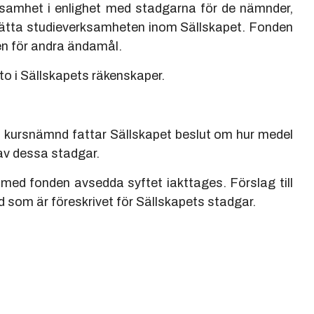
rksamhet i enlighet med stadgarna för de nämnder,
ätta studieverksamheten inom Sällskapet. Fonden
GTS 100 år
en för andra ändamål.
Kurslokalen
to i Sällskapets räkenskaper.
 kursnämnd fattar Sällskapet beslut om hur medel
av dessa stadgar.
med fonden avsedda syftet iakttages. Förslag till
 som är föreskrivet för Sällskapets stadgar.