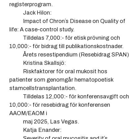
registerprogram.
Jack Hilon:
Impact of Chron´s Disease on Quality of
life: A case-control study.
Tilldelas 7,000:- för etisk prövning och
10,000:- för bidrag till publikationskostnader.
Årets resestipendium (Resebidrag SPAN)
Kristina Skallsjö:
Riskfaktorer för oral mukosit hos
patienter som genomgår hematopoetisk
stamcellstransplantation.
Tilldelas 12,000:- för konferensavgift och
10,000:- för resebidrag för konferensen
AAOM/EAOM i
maj 2025, Las Vegas.
Katja Enander:
Severity of oral mucositis and it´s