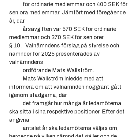
för ordinarie medlemmar och 400 SEK för
seniora medlemmar. Jämfört med föregående
år, där
årsavgiften var 570 SEK för ordinarie
medlemmar och 370 SEK för seniorer.
§ 10. Valnämndens förslag på styrelse och
nämnder för 2025 presenterades av
valnämndens
ordförande Mats Wallström.
Mats Wallström inledde med att
informera om att valnämnden noggrant gått
igenom stadgarna, där
det framgår hur många år ledamöterna
ska sitta i sina respektive positioner. Efter det
angivna
antalet år ska ledamöterna väljas om,
beroende på vilken nämnd det gäller och de