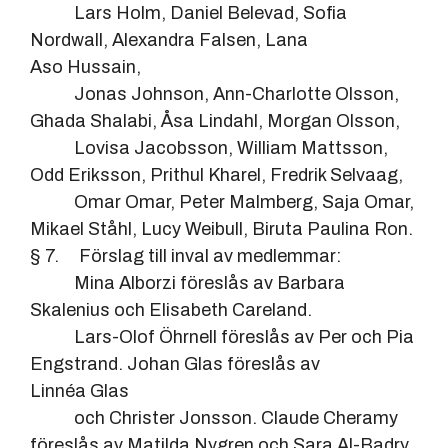
Lars Holm, Daniel Belevad, Sofia
Nordwall, Alexandra Falsen, Lana
Aso Hussain,
Jonas Johnson, Ann-Charlotte Olsson,
Ghada Shalabi, Åsa Lindahl, Morgan Olsson,
Lovisa Jacobsson, William Mattsson,
Odd Eriksson, Prithul Kharel, Fredrik Selvaag,
Omar Omar, Peter Malmberg, Saja Omar,
Mikael Ståhl, Lucy Weibull, Biruta Paulina Ron.
§ 7. Förslag till inval av medlemmar:
Mina Alborzi föreslås av Barbara
Skalenius och Elisabeth Careland.
Lars-Olof Öhrnell föreslås av Per och Pia
Engstrand. Johan Glas föreslås av
Linnéa Glas
och Christer Jonsson. Claude Cheramy
föreslås av Matilda Nygren och Sara Al-Badry.