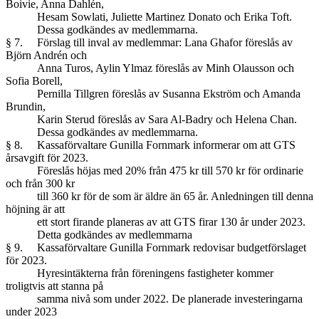
Boivie, Anna Dahlén,
Hesam Sowlati, Juliette Martinez Donato och Erika Toft.
Dessa godkändes av medlemmarna.
§ 7. Förslag till inval av medlemmar: Lana Ghafor föreslås av
Björn Andrén och
Anna Turos, Aylin Ylmaz föreslås av Minh Olausson och
Sofia Borell,
Pernilla Tillgren föreslås av Susanna Ekström och Amanda
Brundin,
Karin Sterud föreslås av Sara Al-Badry och Helena Chan.
Dessa godkändes av medlemmarna.
§ 8. Kassaförvaltare Gunilla Fornmark informerar om att GTS
årsavgift för 2023.
Föreslås höjas med 20% från 475 kr till 570 kr för ordinarie
och från 300 kr
till 360 kr för de som är äldre än 65 år. Anledningen till denna
höjning är att
ett stort firande planeras av att GTS firar 130 år under 2023.
Detta godkändes av medlemmarna
§ 9. Kassaförvaltare Gunilla Fornmark redovisar budgetförslaget
för 2023.
Hyresintäkterna från föreningens fastigheter kommer
troligtvis att stanna på
samma nivå som under 2022. De planerade investeringarna
under 2023