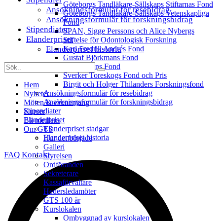
Göteborgs Tandläkare-Sällskaps Stiftarnas Fond
Ansökningsformulär för resebidrag
Göteborgs Tandläkare-Sällskaps Vetenskapliga
Ansökningsformulär för forskningsbidrag
Fond
Stipendiater
SPAN, Sigge Perssons och Alice Nybergs
Elanderpriset
Stiftelse för Odontologisk Forskning
Elanderpriset historia
Karl Fredrik Andrés Fond
Gustaf Björkmans Fond
Inga Floréns Fond
Sverker Toreskogs Fond och Pris
Birgit och Holger Thilanders Forskningsfond
Hem
Ansökningsformulär för resebidrag
Nyheter
Ansökningsformulär för forskningsbidrag
Möten & evenemang
Stipendiater
Kurser
Elanderpriset
Bli medlem
Elanderpriset stadgar
Om GTS
Elanderpriset historia
Hur det började
Galleri
FAQ
Kontakt
Styrelsen
Ordföranden
Sekreterare
Kassaförvaltare
Hedersledamöter
GTS 100 år
Kurslokalen
Ombyggnad av kurslokalen