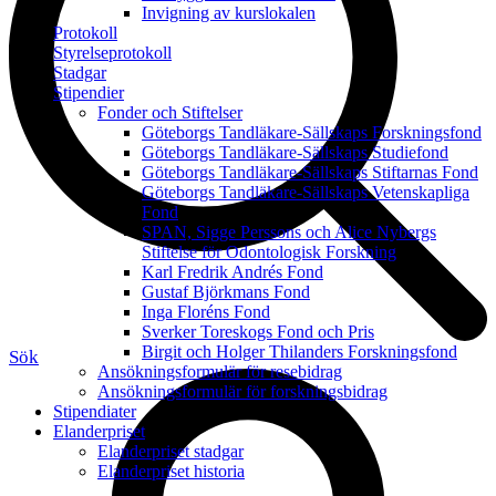
Invigning av kurslokalen
Protokoll
Styrelseprotokoll
Stadgar
Stipendier
Fonder och Stiftelser
Göteborgs Tandläkare-Sällskaps Forskningsfond
Göteborgs Tandläkare-Sällskaps Studiefond
Göteborgs Tandläkare-Sällskaps Stiftarnas Fond
Göteborgs Tandläkare-Sällskaps Vetenskapliga
Fond
SPAN, Sigge Perssons och Alice Nybergs
Stiftelse för Odontologisk Forskning
Karl Fredrik Andrés Fond
Gustaf Björkmans Fond
Inga Floréns Fond
Sverker Toreskogs Fond och Pris
Birgit och Holger Thilanders Forskningsfond
Sök
Ansökningsformulär för resebidrag
Ansökningsformulär för forskningsbidrag
Stipendiater
Elanderpriset
Elanderpriset stadgar
Elanderpriset historia