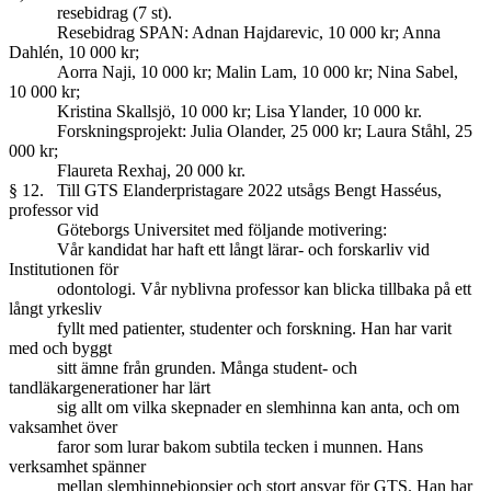
resebidrag (7 st).
Resebidrag SPAN: Adnan Hajdarevic, 10 000 kr; Anna
Dahlén, 10 000 kr;
Aorra Naji, 10 000 kr; Malin Lam, 10 000 kr; Nina Sabel,
10 000 kr;
Kristina Skallsjö, 10 000 kr; Lisa Ylander, 10 000 kr.
Forskningsprojekt: Julia Olander, 25 000 kr; Laura Ståhl, 25
000 kr;
Flaureta Rexhaj, 20 000 kr.
§ 12. Till GTS Elanderpristagare 2022 utsågs Bengt Hasséus,
professor vid
Göteborgs Universitet med följande motivering:
Vår kandidat har haft ett långt lärar- och forskarliv vid
Institutionen för
odontologi. Vår nyblivna professor kan blicka tillbaka på ett
långt yrkesliv
fyllt med patienter, studenter och forskning. Han har varit
med och byggt
sitt ämne från grunden. Många student- och
tandläkargenerationer har lärt
sig allt om vilka skepnader en slemhinna kan anta, och om
vaksamhet över
faror som lurar bakom subtila tecken i munnen. Hans
verksamhet spänner
mellan slemhinnebiopsier och stort ansvar för GTS. Han har