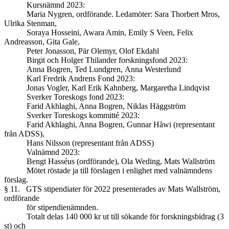
Kursnämnd 2023:
Maria Nygren, ordförande. Ledamöter: Sara Thorbert Mros,
Ulrika Stenman,
Soraya Hosseini, Awara Amin, Emily S Veen, Felix
Andreasson, Gita Gale,
Peter Jonasson, Pär Olemyr, Olof Ekdahl
Birgit och Holger Thilander forskningsfond 2023:
Anna Bogren, Ted Lundgren, Anna Westerlund
Karl Fredrik Andrens Fond 2023:
Jonas Vogler, Karl Erik Kahnberg, Margaretha Lindqvist
Sverker Toreskogs fond 2023:
Farid Akhlaghi, Anna Bogren, Niklas Häggström
Sverker Toreskogs kommitté 2023:
Farid Akhlaghi, Anna Bogren, Gunnar Håwi (representant
från ADSS),
Hans Nilsson (representant från ADSS)
Valnämnd 2023:
Bengt Hasséus (ordförande), Ola Weding, Mats Wallström
Mötet röstade ja till förslagen i enlighet med valnämndens
förslag.
§ 11. GTS stipendiater för 2022 presenterades av Mats Wallström,
ordförande
för stipendienämnden.
Totalt delas 140 000 kr ut till sökande för forskningsbidrag (3
st) och