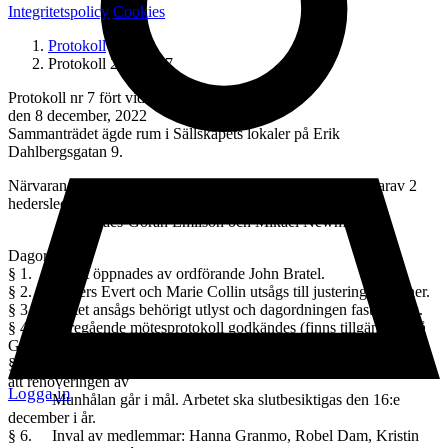
Integritetspolicy
Cookies
Protokoll
Protokoll 2022-nr-7
Protokoll nr 7 fört vid GTS´s allmänna möte
den 8 december, 2022
Sammanträdet ägde rum i Sällskapets lokaler på Erik
Dahlbergsgatan 9.
Närvarande: Ordföranden John Bratel samt 64 ledamöter varav 2
hedersledamöter:
Claes-Göran Emilson och Mikael Newman
Dagordning:
§ 1. Mötet öppnades av ordförande John Bratel.
§ 2. Anders Evert och Marie Collin utsågs till justeringspersoner.
§ 3. Mötet ansågs behörigt utlyst och dagordningen fastställdes.
§ 4. Föregående mötesprotokoll godkändes (finns tillgängligt på
GTS hemsida).
§ 5. Ordförandes rapport: Ordförande John Bratel informerar om
att renoveringen av
Logga in
Munhålan går i mål. Arbetet ska slutbesiktigas den 16:e
december i år.
§ 6. Inval av medlemmar: Hanna Granmo, Robel Dam, Kristin