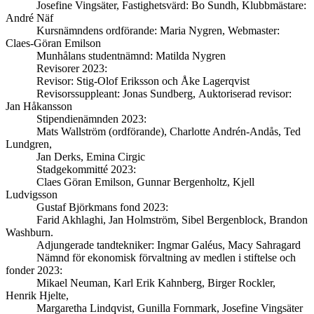
Josefine Vingsäter, Fastighetsvärd: Bo Sundh, Klubbmästare:
André Näf
Kursnämndens ordförande: Maria Nygren, Webmaster:
Claes-Göran Emilson
Munhålans studentnämnd: Matilda Nygren
Revisorer 2023:
Revisor: Stig-Olof Eriksson och Åke Lagerqvist
Revisorssuppleant: Jonas Sundberg, Auktoriserad revisor:
Jan Håkansson
Stipendienämnden 2023:
Mats Wallström (ordförande), Charlotte Andrén-Andås, Ted
Lundgren,
Jan Derks, Emina Cirgic
Stadgekommitté 2023:
Claes Göran Emilson, Gunnar Bergenholtz, Kjell
Ludvigsson
Gustaf Björkmans fond 2023:
Farid Akhlaghi, Jan Holmström, Sibel Bergenblock, Brandon
Washburn.
Adjungerade tandtekniker: Ingmar Galéus, Macy Sahragard
Nämnd för ekonomisk förvaltning av medlen i stiftelse och
fonder 2023:
Mikael Neuman, Karl Erik Kahnberg, Birger Rockler,
Henrik Hjelte,
Margaretha Lindqvist, Gunilla Fornmark, Josefine Vingsäter