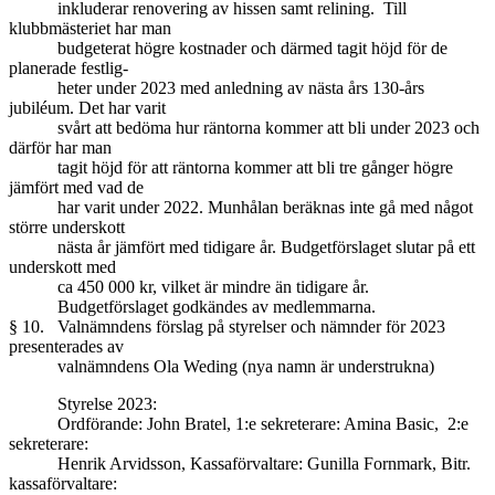
inkluderar renovering av hissen samt relining. Till
klubbmästeriet har man
budgeterat högre kostnader och därmed tagit höjd för de
planerade festlig-
heter under 2023 med anledning av nästa års 130-års
jubiléum. Det har varit
svårt att bedöma hur räntorna kommer att bli under 2023 och
därför har man
tagit höjd för att räntorna kommer att bli tre gånger högre
jämfört med vad de
har varit under 2022. Munhålan beräknas inte gå med något
större underskott
nästa år jämfört med tidigare år. Budgetförslaget slutar på ett
underskott med
ca 450 000 kr, vilket är mindre än tidigare år.
Budgetförslaget godkändes av medlemmarna.
§ 10. Valnämndens förslag på styrelser och nämnder för 2023
presenterades av
valnämndens Ola Weding (nya namn är understrukna)
Styrelse 2023:
Ordförande: John Bratel, 1:e sekreterare: Amina Basic, 2:e
sekreterare:
Henrik Arvidsson, Kassaförvaltare: Gunilla Fornmark, Bitr.
kassaförvaltare: