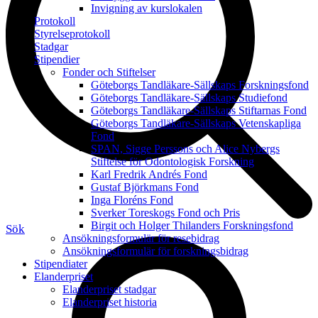
Invigning av kurslokalen
Protokoll
Styrelseprotokoll
Stadgar
Stipendier
Fonder och Stiftelser
Göteborgs Tandläkare-Sällskaps Forskningsfond
Göteborgs Tandläkare-Sällskaps Studiefond
Göteborgs Tandläkare-Sällskaps Stiftarnas Fond
Göteborgs Tandläkare-Sällskaps Vetenskapliga
Fond
SPAN, Sigge Perssons och Alice Nybergs
Stiftelse för Odontologisk Forskning
Karl Fredrik Andrés Fond
Gustaf Björkmans Fond
Inga Floréns Fond
Sverker Toreskogs Fond och Pris
Birgit och Holger Thilanders Forskningsfond
Sök
Ansökningsformulär för resebidrag
Ansökningsformulär för forskningsbidrag
Stipendiater
Elanderpriset
Elanderpriset stadgar
Elanderpriset historia