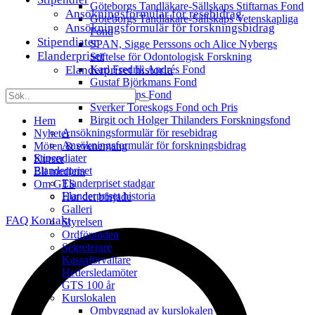
Göteborgs Tandläkare-Sällskaps Stiftarnas Fond
Ansökningsformulär för resebidrag
Göteborgs Tandläkare-Sällskaps Vetenskapliga
Ansökningsformulär för forskningsbidrag
Fond
Stipendiater
SPAN, Sigge Perssons och Alice Nybergs
Elanderpriset
Stiftelse för Odontologisk Forskning
Elanderpriset historia
Karl Fredrik Andrés Fond
Gustaf Björkmans Fond
Inga Floréns Fond
Sverker Toreskogs Fond och Pris
Birgit och Holger Thilanders Forskningsfond
Hem
Ansökningsformulär för resebidrag
Nyheter
Ansökningsformulär för forskningsbidrag
Möten & evenemang
Stipendiater
Kurser
Elanderpriset
Bli medlem
Elanderpriset stadgar
Om GTS
Elanderpriset historia
Hur det började
Galleri
FAQ
Kontakt
Styrelsen
Ordföranden
Sekreterare
Kassaförvaltare
Hedersledamöter
GTS 100 år
Kurslokalen
Ombyggnad av kurslokalen