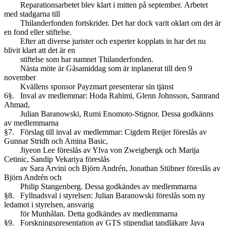
Reparationsarbetet blev klart i mitten på september. Arbetet
med stadgarna till
Thilanderfonden fortskrider. Det har dock varit oklart om det är
en fond eller stiftelse.
Efter att diverse jurister och experter kopplats in har det nu
blivit klart att det är en
stiftelse som har namnet Thilanderfonden.
Nästa möte är Gåsamiddag som är inplanerat till den 9
november
Kvällens sponsor Payzmart presenterar sin tjänst
6§. Inval av medlemmar: Hoda Rahimi, Glenn Johnsson, Samrand
Ahmad,
Julian Baranowski, Rumi Enomoto-Stignor. Dessa godkänns
av medlemmarna
§7. Förslag till inval av medlemmar: Cigdem Reijer föreslås av
Gunnar Stridh och Amina Basic,
Jiyeon Lee föreslås av Ylva von Zweigbergk och Marija
Cetinic, Sandip Vekariya föreslås
av Sara Arvini och Björn Andrén, Jonathan Stübner föreslås av
Björn Andrén och
Philip Stangenberg. Dessa godkändes av medlemmarna
§8. Fyllnadsval i styrelsen: Julian Baranowski föreslås som ny
ledamot i styrelsen, ansvarig
för Munhålan. Detta godkändes av medlemmarna
§9. Forskningspresentation av GTS stipendiat tandläkare Java