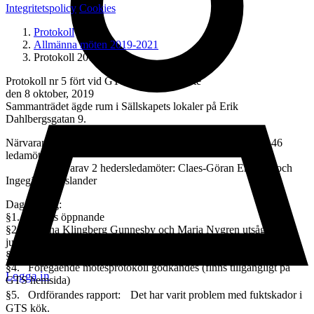
Integritetspolicy
Cookies
Protokoll
Allmänna möten 2019-2021
Protokoll 2019-nr-5
Protokoll nr 5 fört vid GTS´s allmänna möte
den 8 oktober, 2019
Sammanträdet ägde rum i Sällskapets lokaler på Erik
Dahlbergsgatan 9.
Närvarande: Claes-Göran Emilson (mötesordförande), samt 46
ledamöter
varav 2 hedersledamöter: Claes-Göran Emilson och
Ingegärd Wieslander
Dagordning:
§1. Mötets öppnande
§2. Helena Klingberg Gunnesby och Maria Nygren utsågs till
justeringspersoner
§3. Mötet ansågs behörigt utlyst och dagordningen fastställdes.
§4. Föregående mötesprotokoll godkändes (finns tillgängligt på
Logga in
GTS hemsida)
§5. Ordförandes rapport: Det har varit problem med fuktskador i
GTS kök.