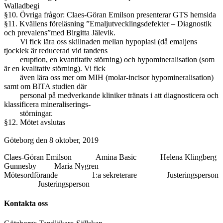
Walladbegi
§10. Övriga frågor: Claes-Göran Emilson presenterar GTS hemsida
§11. Kvällens föreläsning ”Emaljutvecklingsdefekter – Diagnostik
och prevalens”med Birgitta Jälevik.
Vi fick lära oss skillnaden mellan hypoplasi (då emaljens
tjocklek är reducerad vid tandens
eruption, en kvantitativ störning) och hypomineralisation (som
är en kvalitativ störning). Vi fick
även lära oss mer om MIH (molar-incisor hypomineralisation)
samt om BITA studien där
personal på medverkande kliniker tränats i att diagnosticera och
klassificera mineraliserings-
störningar.
§12. Mötet avslutas
Göteborg den 8 oktober, 2019
Claes-Göran Emilson Amina Basic Helena Klingberg
Gunnesby Maria Nygren
Mötesordförande 1:a sekreterare Justeringsperson
Justeringsperson
Kontakta oss