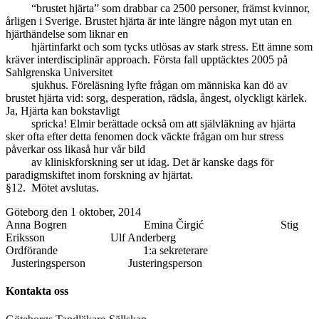
“brustet hjärta” som drabbar ca 2500 personer, främst kvinnor,
årligen i Sverige. Brustet hjärta är inte längre någon myt utan en
hjärthändelse som liknar en
hjärtinfarkt och som tycks utlösas av stark stress. Ett ämne som
kräver interdisciplinär approach. Första fall upptäcktes 2005 på
Sahlgrenska Universitet
sjukhus. Föreläsning lyfte frågan om människa kan dö av
brustet hjärta vid: sorg, desperation, rädsla, ångest, olyckligt kärlek.
Ja, Hjärta kan bokstavligt
spricka! Elmir berättade också om att självläkning av hjärta
sker ofta efter detta fenomen dock väckte frågan om hur stress
påverkar oss likaså hur vår bild
av kliniskforskning ser ut idag. Det är kanske dags för
paradigmskiftet inom forskning av hjärtat.
§12. Mötet avslutas.
Göteborg den 1 oktober, 2014
Anna Bogren Emina Čirgić Stig
Eriksson Ulf Anderberg
Ordförande 1:a sekreterare
Justeringsperson Justeringsperson
Kontakta oss