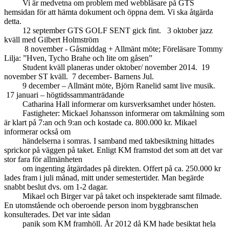
Vi är medvetna om problem med webbläsare på GTS
hemsidan för att hämta dokument och öppna dem. Vi ska åtgärda
detta.
12 september GTS GOLF SENT gick fint. 3 oktober jazz
kväll med Gilbert Holmström
8 november - Gåsmiddag + Allmänt möte; Föreläsare Tommy
Lilja: ”Hven, Tycho Brahe och lite om gåsen”
Student kväll planeras under oktober/ november 2014. 19
november ST kväll. 7 december- Barnens Jul.
9 december – Allmänt möte, Björn Ranelid samt live musik.
17 januari – högtidssammanträdande
Catharina Hall informerar om kursverksamhet under hösten.
Fastigheter: Mickael Johansson informerar om takmålning som
är klart på 7:an och 9:an och kostade ca. 800.000 kr. Mikael
informerar också om
händelserna i somras. I samband med takbesiktning hittades
sprickor på väggen på taket. Enligt KM framstod det som att det var
stor fara för allmänheten
om ingenting åtgärdades på direkten. Offert på ca. 250.000 kr
lades fram i juli månad, mitt under semestertider. Man begärde
snabbt beslut dvs. om 1-2 dagar.
Mikael och Birger var på taket och inspekterade samt filmade.
En utomstående och oberoende person inom byggbranschen
konsulterades. Det var inte sådan
panik som KM framhöll. År 2012 då KM hade besiktat hela