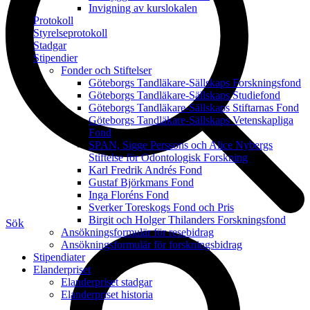
Invigning av kurslokalen
Protokoll
Styrelseprotokoll
Stadgar
Stipendier
Fonder och Stiftelser
Göteborgs Tandläkare-Sällskaps Forskningsfond
Göteborgs Tandläkare-Sällskaps Studiefond
Göteborgs Tandläkare-Sällskaps Stiftarnas Fond
Göteborgs Tandläkare-Sällskaps Vetenskapliga
Fond
SPAN, Sigge Perssons och Alice Nybergs
Stiftelse för Odontologisk Forskning
Karl Fredrik Andrés Fond
Gustaf Björkmans Fond
Inga Floréns Fond
Sverker Toreskogs Fond och Pris
Birgit och Holger Thilanders Forskningsfond
Sök
Ansökningsformulär för resebidrag
Ansökningsformulär för forskningsbidrag
Stipendiater
Elanderpriset
Elanderpriset stadgar
Elanderpriset historia