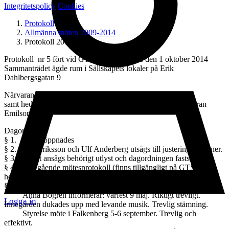
Integritetspolicy
Cookies
Protokoll
Allmänna möten 2009-2014
Protokoll 2014-nr-5
Protokoll nr 5 fört vid GTS allmänna möte den 1 oktober 2014
Sammanträdet ägde rum i Sällskapets lokaler på Erik
Dahlbergsgatan 9
Närvarande: Ordföranden Anna Bogren samt 63 ledamöter
samt hedersledamöterna Ingegerd Wieslander och Claes-Göran
Emilson.
Dagordning
§ 1. Mötet öppnades
§ 2. Stig Eriksson och Ulf Anderberg utsågs till justeringspersoner.
§ 3. Mötet ansågs behörigt utlyst och dagordningen fastställdes.
§ 4. Föregående mötesprotokoll (finns tillgängligt på GTS
hemsida).
§ 5. Ordförandes rapport.
Anna Bogren informerar: vårfest 9 maj. Riktigt trevligt.
Logga in
Innegården dukades upp med levande musik. Trevlig stämning.
Styrelse möte i Falkenberg 5-6 september. Trevlig och
effektivt.