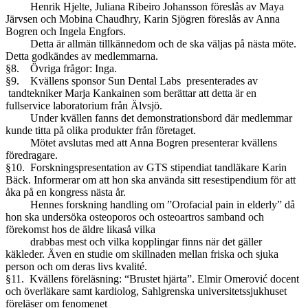
Henrik Hjelte, Juliana Ribeiro Johansson föreslås av Maya
Järvsen och Mobina Chaudhry, Karin Sjögren föreslås av Anna
Bogren och Ingela Engfors.
Detta är allmän tillkännedom och de ska väljas på nästa möte.
Detta godkändes av medlemmarna.
§8. Övriga frågor: Inga.
§9. Kvällens sponsor Sun Dental Labs presenterades av
tandtekniker Marja Kankainen som berättar att detta är en
fullservice laboratorium från Älvsjö.
Under kvällen fanns det demonstrationsbord där medlemmar
kunde titta på olika produkter från företaget.
Mötet avslutas med att Anna Bogren presenterar kvällens
föredragare.
§10. Forskningspresentation av GTS stipendiat tandläkare Karin
Bäck. Informerar om att hon ska använda sitt resestipendium för att
åka på en kongress nästa år.
Hennes forskning handling om ”Orofacial pain in elderly” då
hon ska undersöka osteoporos och osteoartros samband och
förekomst hos de äldre likaså vilka
drabbas mest och vilka kopplingar finns när det gäller
käkleder. Även en studie om skillnaden mellan friska och sjuka
person och om deras livs kvalité.
§11. Kvällens föreläsning: “Brustet hjärta”. Elmir Omerović docent
och överläkare samt kardiolog, Sahlgrenska universitetssjukhuset
föreläser om fenomenet