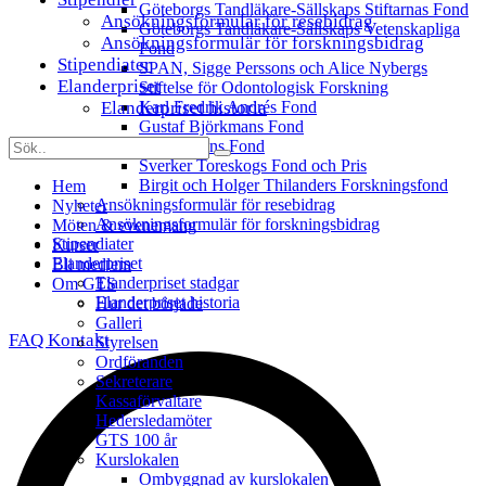
Göteborgs Tandläkare-Sällskaps Stiftarnas Fond
Ansökningsformulär för resebidrag
Göteborgs Tandläkare-Sällskaps Vetenskapliga
Ansökningsformulär för forskningsbidrag
Fond
Stipendiater
SPAN, Sigge Perssons och Alice Nybergs
Elanderpriset
Stiftelse för Odontologisk Forskning
Elanderpriset historia
Karl Fredrik Andrés Fond
Gustaf Björkmans Fond
Inga Floréns Fond
Sverker Toreskogs Fond och Pris
Birgit och Holger Thilanders Forskningsfond
Hem
Ansökningsformulär för resebidrag
Nyheter
Ansökningsformulär för forskningsbidrag
Möten & evenemang
Stipendiater
Kurser
Elanderpriset
Bli medlem
Elanderpriset stadgar
Om GTS
Elanderpriset historia
Hur det började
Galleri
FAQ
Kontakt
Styrelsen
Ordföranden
Sekreterare
Kassaförvaltare
Hedersledamöter
GTS 100 år
Kurslokalen
Ombyggnad av kurslokalen