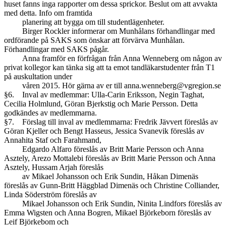
huset fanns inga rapporter om dessa sprickor. Beslut om att avvakta
med detta. Info om framtida
planering att bygga om till studentlägenheter.
Birger Rockler informerar om Munhålans förhandlingar med
ordförande på SAKS som önskar att förvärva Munhålan.
Förhandlingar med SAKS pågår.
Anna framför en förfrågan från Anna Wenneberg om någon av
privat kollegor kan tänka sig att ta emot tandläkarstudenter från T1
på auskultation under
våren 2015. Hör gärna av er till anna.wenneberg@vgregion.se
§6. Inval av medlemmar: Ulla-Carin Eriksson, Negin Taghat,
Cecilia Holmlund, Göran Bjerkstig och Marie Persson. Detta
godkändes av medlemmarna.
§7. Förslag till inval av medlemmarna: Fredrik Jävvert föreslås av
Göran Kjeller och Bengt Hasseus, Jessica Svanevik föreslås av
Annahita Staf och Farahmand,
Edgardo Alfaro föreslås av Britt Marie Persson och Anna
Asztely, Arezo Mottalebi föreslås av Britt Marie Persson och Anna
Asztely, Hussam Arjah föreslås
av Mikael Johansson och Erik Sundin, Håkan Dimenäs
föreslås av Gunn-Britt Häggblad Dimenäs och Christine Colliander,
Linda Söderström föreslås av
Mikael Johansson och Erik Sundin, Ninita Lindfors föreslås av
Emma Wigsten och Anna Bogren, Mikael Björkeborn föreslås av
Leif Björkebom och