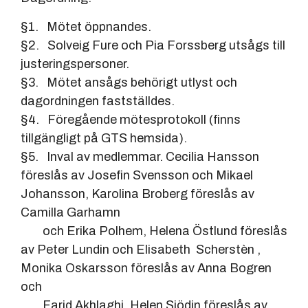
§1. Mötet öppnandes.
§2. Solveig Fure och Pia Forssberg utsågs till
justeringspersoner.
§3. Mötet ansågs behörigt utlyst och
dagordningen fastställdes.
§4. Föregående mötesprotokoll (finns
tillgängligt på GTS hemsida).
§5. Inval av medlemmar. Cecilia Hansson
föreslås av Josefin Svensson och Mikael
Johansson, Karolina Broberg föreslås av
Camilla Garhamn
och Erika Polhem, Helena Östlund föreslås
av Peter Lundin och Elisabeth Scherstèn ,
Monika Oskarsson föreslås av Anna Bogren
och
Farid Akhlaghi, Helen Sjödin föreslås av