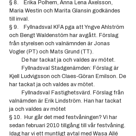
§ 8. Erika Polhem, Anna Lena Axelsson,
Maria Westin och Marita Glansin godkändes
till inval.
§ 9. Fyllnadsval KFA pga att Yngve Ahlström
och Bengt Waldenstöm har avgått. Förslag
från styrelsen och valnämnden är Jonas
Vogler (PT) och Mats Grund (TT).
De har tackat ja och valdes av mötet.
Fyllnadsval Stadgenämden: Förslag är
Kjell Ludvigsson och Claes-Göran Emilson. De
har tackat ja och valdes av mötet.
Fyllnadsval Fastighetsvärd. Förslag från
valnämden är Erik Lindström. Han har tackat
ja och valdes av mötet
§ 10. Hur går det med festvåningen? Vi har
sedan februari 2010 tillgång till vår festvåning.
Idag har vi ett muntligt avtal med Wasa Allé