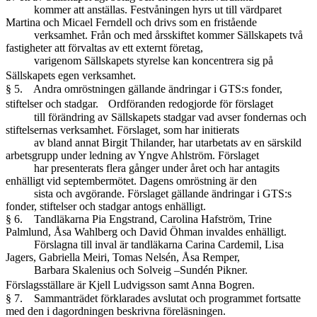
kommer att anställas. Festvåningen hyrs ut till värdparet
Martina och Micael Ferndell och drivs som en fristående
verksamhet. Från och med årsskiftet kommer Sällskapets två
fastigheter att förvaltas av ett externt företag,
varigenom Sällskapets styrelse kan koncentrera sig på
Sällskapets egen verksamhet.
§ 5. Andra omröstningen gällande ändringar i GTS:s fonder,
stiftelser och stadgar. Ordföranden redogjorde för förslaget
till förändring av Sällskapets stadgar vad avser fondernas och
stiftelsernas verksamhet. Förslaget, som har initierats
av bland annat Birgit Thilander, har utarbetats av en särskild
arbetsgrupp under ledning av Yngve Ahlström. Förslaget
har presenterats flera gånger under året och har antagits
enhälligt vid septembermötet. Dagens omröstning är den
sista och avgörande. Förslaget gällande ändringar i GTS:s
fonder, stiftelser och stadgar antogs enhälligt.
§ 6. Tandläkarna Pia Engstrand, Carolina Hafström, Trine
Palmlund, Åsa Wahlberg och David Öhman invaldes enhälligt.
Förslagna till inval är tandläkarna Carina Cardemil, Lisa
Jagers, Gabriella Meiri, Tomas Nelsén, Åsa Remper,
Barbara Skalenius och Solveig –Sundén Pikner.
Förslagsställare är Kjell Ludvigsson samt Anna Bogren.
§ 7. Sammanträdet förklarades avslutat och programmet fortsatte
med den i dagordningen beskrivna föreläsningen.