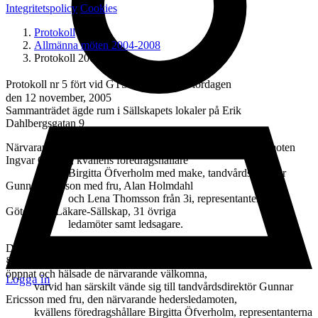
Integritetspolicy
Cookies
Protokoll
Allmänna möten 2004-2008
Protokoll 2005-nr-5
Protokoll nr 5 fört vid GTS sammanträde lördagen
den 12 november, 2005
Sammanträdet ägde rum i Sällskapets lokaler på Erik
Dahlbergsgatan 9
Närvarande: Ordföranden Karl-Erik Kahnberg, hedersledamoten
Ingvar Olemyr, kvällens föredragshållare
Birgitta Öfverholm med make, tandvårdsdirektör
Gunnar Ericsson med fru, Alan Holmdahl
och Lena Thomsson från 3i, representanter från
Göteborgs Läkare-Sällskap, 31 övriga
ledamöter samt ledsagare.
Dagordning:
§ 1. Ordföranden Karl-Erik Kahnberg förklarade sammanträdet
öppnat och hälsade de närvarande välkomna,
Logga in
varvid han särskilt vände sig till tandvårdsdirektör Gunnar
Ericsson med fru, den närvarande hedersledamoten,
kvällens föredragshållare Birgitta Öfverholm, representanterna