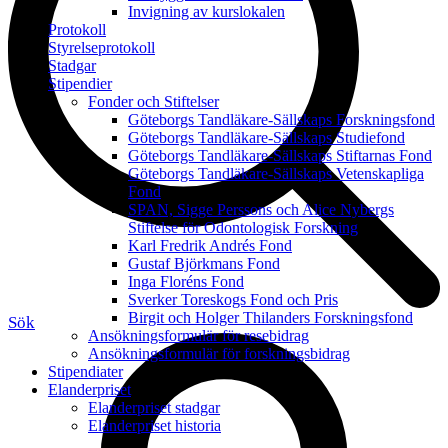
Invigning av kurslokalen
Protokoll
Styrelseprotokoll
Stadgar
Stipendier
Fonder och Stiftelser
Göteborgs Tandläkare-Sällskaps Forskningsfond
Göteborgs Tandläkare-Sällskaps Studiefond
Göteborgs Tandläkare-Sällskaps Stiftarnas Fond
Göteborgs Tandläkare-Sällskaps Vetenskapliga
Fond
SPAN, Sigge Perssons och Alice Nybergs
Stiftelse för Odontologisk Forskning
Karl Fredrik Andrés Fond
Gustaf Björkmans Fond
Inga Floréns Fond
Sverker Toreskogs Fond och Pris
Birgit och Holger Thilanders Forskningsfond
Sök
Ansökningsformulär för resebidrag
Ansökningsformulär för forskningsbidrag
Stipendiater
Elanderpriset
Elanderpriset stadgar
Elanderpriset historia