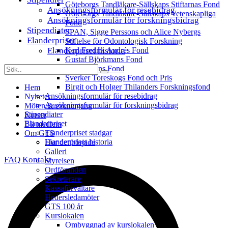
Göteborgs Tandläkare-Sällskaps Stiftarnas Fond
Ansökningsformulär för resebidrag
Göteborgs Tandläkare-Sällskaps Vetenskapliga
Ansökningsformulär för forskningsbidrag
Fond
Stipendiater
SPAN, Sigge Perssons och Alice Nybergs
Elanderpriset
Stiftelse för Odontologisk Forskning
Elanderpriset historia
Karl Fredrik Andrés Fond
Gustaf Björkmans Fond
Inga Floréns Fond
Sverker Toreskogs Fond och Pris
Birgit och Holger Thilanders Forskningsfond
Hem
Ansökningsformulär för resebidrag
Nyheter
Ansökningsformulär för forskningsbidrag
Möten & evenemang
Stipendiater
Kurser
Elanderpriset
Bli medlem
Elanderpriset stadgar
Om GTS
Elanderpriset historia
Hur det började
Galleri
FAQ
Kontakt
Styrelsen
Ordföranden
Sekreterare
Kassaförvaltare
Hedersledamöter
GTS 100 år
Kurslokalen
Ombyggnad av kurslokalen