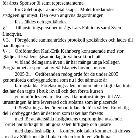
för årets Sponsor 3i samt representanterna
för Göteborgs Läkare-Sällskap. Mötet förklarades
stadgeenligt utlyst. Den ovan angivna dagordningen
fastställdes och godkändes.
§ 2. Till justeringspersoner utsågs Lars Fabricius samt Sven
Lindqvist.
§ 3. Föregående sammanträdes protokoll godkändes och lades till
handlingarna.
§ 4. Ordföranden Karl-Erik Kahnberg konstaterade med stor
glädje att kvällens gåsamiddag är välbesökt och att
vi bland deltagarna även i år har många unga kolleger.
Programmet är sponsrat av Sällskapets huvudsponsor
2005 3i. Ordföranden redogjorde för de under 2005
genomförda ombyggnaderna som nu i det närmaste är
färdigställda. Föreläsningssalen är ännu inte riktigt klar, trots
det har den tagits i bruk ikväll och den första kursen
genomfördes redan i tisdags. Datorutrustningen till AV-
utrustningen är inte levererad och stolarna som är placerade
i föreläsningssalen är enbart inlånade för kvällen. En viktig
del i ombyggnaden är det torn som taket har försetts
med för att återställa fastighetens ursprungliga utseende.
Tornet har bidragit till att göra salen luftigare och ljusare
med dagsljusinsläpp. Konferenslokalen kommer att drivas
av ett av Sällskapet ägt bolag och en konferensvärdinna