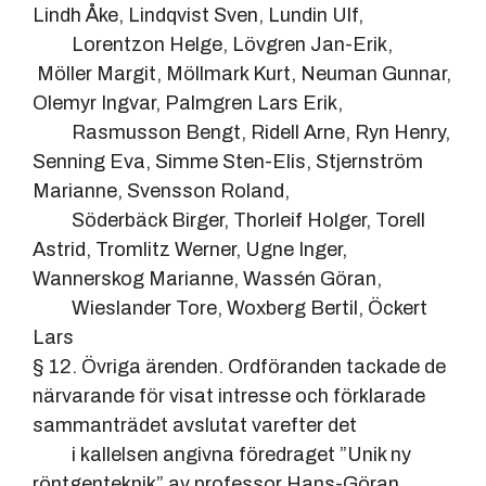
Lindh Åke, Lindqvist Sven, Lundin Ulf,
Lorentzon Helge, Lövgren Jan-Erik,
Möller Margit, Möllmark Kurt, Neuman Gunnar,
Olemyr Ingvar, Palmgren Lars Erik,
Rasmusson Bengt, Ridell Arne, Ryn Henry,
Senning Eva, Simme Sten-Elis, Stjernström
Marianne, Svensson Roland,
Söderbäck Birger, Thorleif Holger, Torell
Astrid, Tromlitz Werner, Ugne Inger,
Wannerskog Marianne, Wassén Göran,
Wieslander Tore, Woxberg Bertil, Öckert
Lars
§ 12. Övriga ärenden. Ordföranden tackade de
närvarande för visat intresse och förklarade
sammanträdet avslutat varefter det
i kallelsen angivna föredraget ”Unik ny
röntgenteknik” av professor Hans-Göran