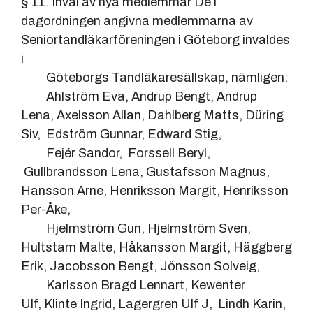
§ 11. Inval av nya medlemmar De i
dagordningen angivna medlemmarna av
Seniortandläkarföreningen i Göteborg invaldes
i
Göteborgs Tandläkaresällskap, nämligen:
Ahlström Eva, Andrup Bengt, Andrup
Lena, Axelsson Allan, Dahlberg Matts, Düring
Siv, Edström Gunnar, Edward Stig,
Fejér Sandor, Forssell Beryl,
Gullbrandsson Lena, Gustafsson Magnus,
Hansson Arne, Henriksson Margit, Henriksson
Per-Åke,
Hjelmström Gun, Hjelmström Sven,
Hultstam Malte, Håkansson Margit, Häggberg
Erik, Jacobsson Bengt, Jönsson Solveig,
Karlsson Bragd Lennart, Kewenter
Ulf, Klinte Ingrid, Lagergren Ulf J, Lindh Karin,