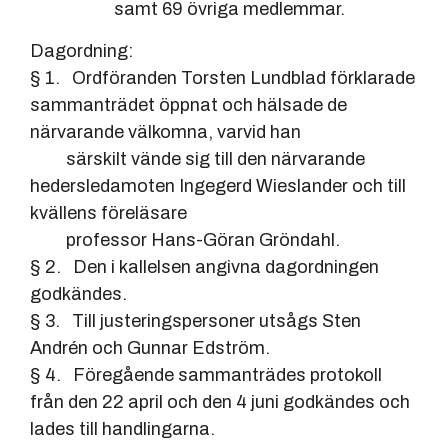
samt 69 övriga medlemmar.
Dagordning:
§ 1. Ordföranden Torsten Lundblad förklarade
sammanträdet öppnat och hälsade de
närvarande välkomna, varvid han
särskilt vände sig till den närvarande
hedersledamoten Ingegerd Wieslander och till
kvällens föreläsare
professor Hans-Göran Gröndahl.
§ 2. Den i kallelsen angivna dagordningen
godkändes.
§ 3. Till justeringspersoner utsågs Sten
Andrén och Gunnar Edström.
§ 4. Föregående sammanträdes protokoll
från den 22 april och den 4 juni godkändes och
lades till handlingarna.