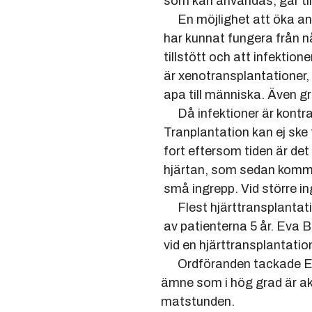
som kan användas, går till spil
En möjlighet att öka antalet
har kunnat fungera från några 
tillstött och att infektioner 
är xenotransplantationer, dvs
apa till människa. Även grish
Då infektioner är kontraindic
Tranplantation kan ej ske förr
fort eftersom tiden är det som
hjärtan, som sedan kommer til
små ingrepp. Vid större ingre
Flest hjärttransplantationer
av patienterna 5 år. Eva Bergl
vid en hjärttranspl
Ordföranden tackade Eva Berg
ämne som i hög grad är aktuell
matstunden.