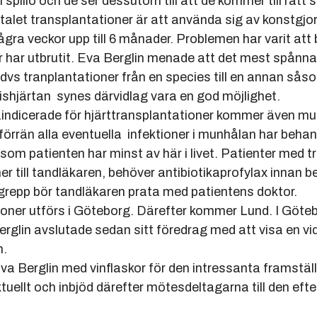
lo och de ser dessutom till att de kommer till rätt st
 transplantationer är att använda sig av konstgjor
veckor upp till 6 månader. Problemen har varit att 
har utbrutit. Eva Berglin menade att det mest spånn
 tranplantationer från en species till en annan sås
järtan synes därvidlag vara en god möjlighet.
erade för hjärttransplantationer kommer även munhå
än alla eventuella infektioner i munhålan har behand
 patienten har minst av här i livet. Patienter med t
l tandläkaren, behöver antibiotikaprofylax innan be
pp bör tandläkaren prata med patientens doktor.
 utförs i Göteborg. Därefter kommer Lund. I Göteb
in avslutade sedan sitt föredrag med att visa en vid
antation.
lin med vinflaskor för den intressanta framställ
t och inbjöd därefter mötesdeltagarna till den efte