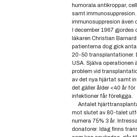
humorala antikroppar, cellmed
samt immunosuppresion. På 50
immunosuppresion även om cy
I december 1967 gjordes den f
läkaren Christian Barnard. Åre
patienterna dog gick antalet o
20-50 transplantationer. Den 
USA. Själva operationen är ej 
problem vid transplantationer 
av det nya hjärtat samt infekt
det gäller ålder <40 år för män
infektioner får föreligga.
Antalet hjärttransplantatione
mot slutet av 80-talet utförd
numera 75% 3 år. Intressant a
donatorer. Idag finns transpl