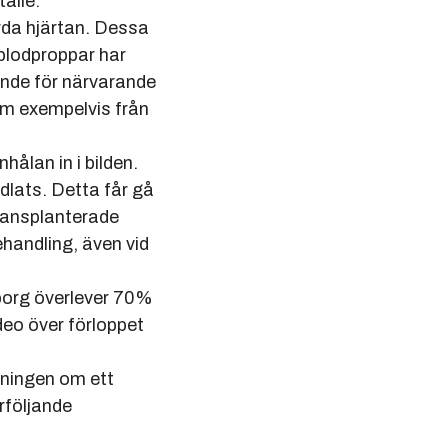
älle.
da hjärtan. Dessa
blodproppar har
ande för närvarande
om exempelvis från
lan in i bilden.
lats. Detta får gå
ransplanterade
handling, även vid
org överlever 70%
eo över förloppet
ningen om ett
rföljande