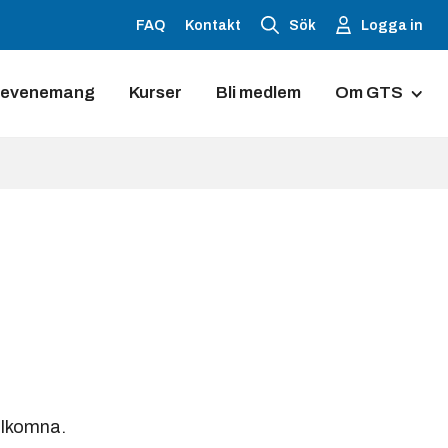
FAQ
Kontakt
Sök
Logga in
 evenemang
Kurser
Bli medlem
Om GTS
Galleri
Styrelsen
Ordföranden
Sekreterare
Kassaförvalt
älkomna.
Hedersledam