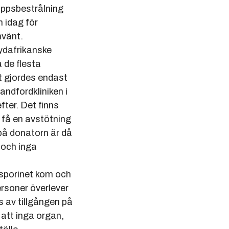
ppsbestrålning
idag för
vänt.
ydafrikanske
 de flesta
t gjordes endast
dfordkliniken i
ter. Det finns
 få en avstötning
på donatorn är då
 och inga
sporinet kom och
rsoner överlever
 av tillgången på
att inga organ,