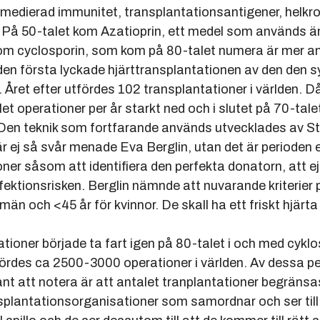
ierad immunitet, transplantationsantigener, helkro
-talet kom Azatioprin, ett medel som används än 
closporin, som kom på 80-talet numera är mer an
örsta lyckade hjärttransplantationen av den den s
t efter utfördes 102 transplantationer i världen. Då
perationer per år starkt ned och i slutet på 70-tale
teknik som fortfarande används utvecklades av Stan
så svår menade Eva Berglin, utan det är perioden ef
såsom att identifiera den perfekta donatorn, att ej
ionsrisken. Berglin nämnde att nuvarande kriterier 
 och <45 år för kvinnor. De skall ha ett friskt hjärta
r började ta fart igen på 80-talet i och med cyklo
es ca 2500-3000 operationer i världen. Av dessa pe
tt notera är att antalet tranplantationer begränsas
antationsorganisationer som samordnar och ser till 