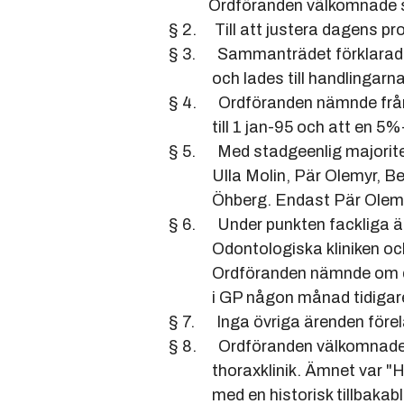
Ordföranden välkomnade speci
§ 2. Till att justera dagens p
§ 3. Sammanträdet förklarades
och lades till handlingarna
§ 4. Ordföranden nämnde från 
till 1 jan-95 och att en 5%-
§ 5. Med stadgeenlig majorite
Ulla Molin, Pär Olemyr, Beng
Öhberg. Endast Pär Olemyr va
§ 6. Under punkten fackliga ä
Odontologiska kliniken och h
Ordföranden nämnde om den g
i GP någon månad tidigare) oc
§ 7. Inga övriga ärenden före
§ 8. Ordföranden välkomnade i
thoraxklinik. Ämnet var "Hjärt
med en historisk tillbakabli