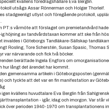
ellt kvällens föredragshållare Eva Berglin.
rotokoll utsågs Assar Rönnerman och Holger Thorleif.
 stadgeenligt utlyst och föregående protokoll, uppl
.
PT:s vårmöte att förslaget om premietandvård hade 
ig höjning av tandvårdstaxan kommer att ske från
t invaldes i Göteborgs Tandläkare-Sällskap tandläka
t Rosling, Tore Scherstén, Susan Spasic, Thomas 
r närvarande och fick två böcker.
renden berättade Ingela Engfors om omorganisationen
ur långt det ärendet har kommit.
emensamma artikeln i Göteborgsposten (genmäle ti
h tyckte att det var en fin manifestation av Göteb
låg
gen kvällens huvudtalare Eva Berglin från Sahlgrens
transplantation - igår, idag och imorgon. Var står vi
ck över perioden 1940-1970 om transplantationens i