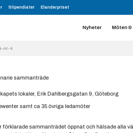
er
Stipendiater
Elanderpriset
Nyheter
Möten &
4-nr-4
rdinarie sammanträde
apets lokaler, Erik Dahlbergsgatan 9, Göteborg
ewenter samt ca 35 övriga ledamöter
 förklarade sammanträdet öppnat och hälsade alla v