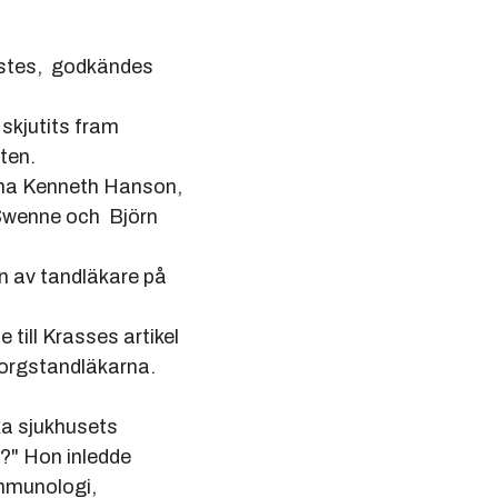
GTS 100 år
ästes, godkändes
Kurslokalen
skjutits fram
 hösten.
rna Kenneth Hanson,
Swenne och Björn
 av tandläkare på
ll Krasses artikel
orgstandläkarna.
ka sjukhusets
?" Hon inledde
mmunologi,