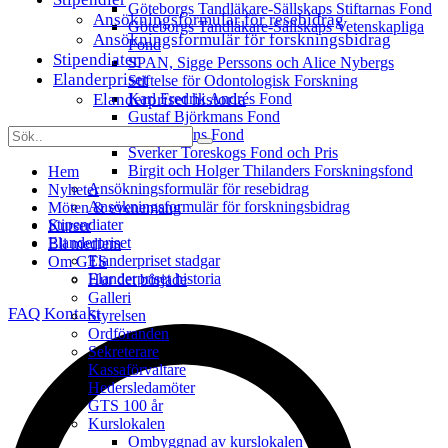
Göteborgs Tandläkare-Sällskaps Stiftarnas Fond
Ansökningsformulär för resebidrag
Göteborgs Tandläkare-Sällskaps Vetenskapliga
Ansökningsformulär för forskningsbidrag
Fond
Stipendiater
SPAN, Sigge Perssons och Alice Nybergs
Elanderpriset
Stiftelse för Odontologisk Forskning
Elanderpriset historia
Karl Fredrik Andrés Fond
Gustaf Björkmans Fond
Inga Floréns Fond
Sverker Toreskogs Fond och Pris
Birgit och Holger Thilanders Forskningsfond
Hem
Ansökningsformulär för resebidrag
Nyheter
Ansökningsformulär för forskningsbidrag
Möten & evenemang
Stipendiater
Kurser
Elanderpriset
Bli medlem
Elanderpriset stadgar
Om GTS
Elanderpriset historia
Hur det började
Galleri
FAQ
Kontakt
Styrelsen
Ordföranden
Sekreterare
Kassaförvaltare
Hedersledamöter
GTS 100 år
Kurslokalen
Ombyggnad av kurslokalen