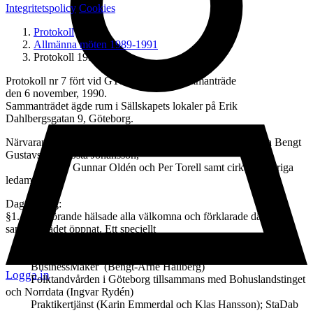
Integritetspolicy
Cookies
Protokoll
Allmänna möten 1989-1991
Protokoll 1990-nr-7
Protokoll nr 7 fört vid GTS´s ordinarie sammanträde
den 6 november, 1990.
Sammanträdet ägde rum i Sällskapets lokaler på Erik
Dahlbergsgatan 9, Göteborg.
Närvarande: Ordföranden Sören Sagne, hedersledamöterna Bengt
Gustavsson, Gösta Johansson,
Gunnar Oldén och Per Torell samt cirka 50 övriga
ledamöter
Dagordning:
§1. Ordförande hälsade alla välkomna och förklarade därefter
sammanträdet öppnat. Ett speciellt
tack riktades till de 6 utställarna, som representerades av:
Alex Dental AB (Mikael Busck och Göran Thorson)
BusinessMaker (Bengt-Arne Hallberg)
Logga in
Folktandvården i Göteborg tillsammans med Bohuslandstinget
och Norrdata (Ingvar Rydén)
Praktikertjänst (Karin Emmerdal och Klas Hansson); StaDab