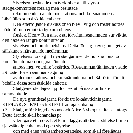
Styrelsen beslutade den 6 oktober att tillstyrka
stadgekommitténs förslag men beslutade
rekommendera att demonstrations- och kursnämnderna
bibehålles som åtskilda enheter.
Den efterföljande diskussionen blev livlig och röster hördes
både för och emot stadgekommitténs
förslag. Henry Ryn ansåg att förvaltningsnämnden var viktig,
den hade en längre kontinuitet än
styrelsen och borde behållas. Detta förslag blev ej antaget av
sällskapets närvarande medlemmar.
Styrelsens förslag till nya stadgar med demonstrations- och
kursnämnderna som egna nämnder
antogs men votering begärdes. Röstsammanräkningen visade
29 röster för en sammanslagning
av demonstrations- och kursnämnderna och 34 röster för att
behålla dessa som åtskilda enheter.
Stadgeärendet tages upp för beslut på nästa ordinare
sammanträde.
De nya grundstadgarna för de tre lokalavdelningarna
STF/LÄR, STF/PT och STF/TT antogs enhälligt.
§7. Stadgar för SiggePerssons och Alice Nybergs stiftelse antogs.
Detta ärende skall behandlas på
ytterligare ett möte. Det kan tilläggas att denna stiftelse blir en
självständig enhet med egen styrelse
och med egen verksamhetsberättelse, som skall föreläggas