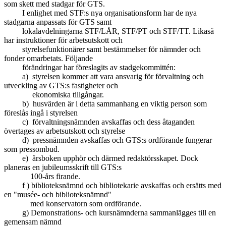
som skett med stadgar för GTS.
I enlighet med STF:s nya organisationsform har de nya
stadgarna anpassats för GTS samt
lokalavdelningarna STF/LÅR, STF/PT och STF/TT. Likaså
har instruktioner för arbetsutskott och
styrelsefunktionärer samt bestämmelser för nämnder och
fonder omarbetats. Följande
förändringar har föreslagits av stadgekommittén:
a) styrelsen kommer att vara ansvarig för förvaltning och
utveckling av GTS:s fastigheter och
ekonomiska tillgångar.
b) husvärden är i detta sammanhang en viktig person som
föreslås ingå i styrelsen
c) förvaltningsnämnden avskaffas och dess åtaganden
övertages av arbetsutskott och styrelse
d) pressnämnden avskaffas och GTS:s ordförande fungerar
som pressombud.
e) årsboken upphör och därmed redaktörsskapet. Dock
planeras en jubileumsskrift till GTS:s
100-års firande.
f ) biblioteksnämnd och bibliotekarie avskaffas och ersätts med
en "musée- och biblioteksnämnd"
med konservatorn som ordförande.
g) Demonstrations- och kursnämnderna sammanlägges till en
gemensam nämnd