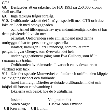
GTS.
§8. Beslutades att en säkerhet för FDI 1993 på 250.000 kronor
skall utställas.
§9. Inga fackliga frågor förelåg.
§10. Ordförande sade att det är något speciellt med GTS och dess
lokaler. I och med ombyggnaden
och därmed tillskapandet av nya ändamålsenliga lokaler så har
detta påstående blivit än mer
påtagligt. Ordföranden sade att i samband med denna
ombyggnad har tre personer gjort speciella
insatser, nämligen Lars Frändberg, som trollat fram
pengar, Ingvar Olemyr, som övervakat det hela
under byggnationens gång samt Eva Cullberg som hållt
samman alla trådar.
Ordföranden överlämnade till var och en av dessa tre ett
vårdträd som tack.
§11. Därefter spelade Munwedret en fanfar och ordföranden klippte
av invigningsbandet och förklarde
huset återinvigt. Därefter avslutade ordföranden mötet och
inbjöd till fortsatt rundvandring i
lokalerna och besök hos de 6 utställarna.
Justerat Vid protokollet
Sören Sagne Claes-Göran Emilson
Ulf Kewenter. Ulf Lundin