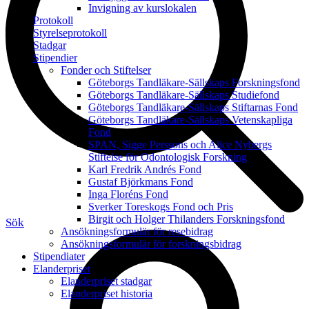
Invigning av kurslokalen
Protokoll
Styrelseprotokoll
Stadgar
Stipendier
Fonder och Stiftelser
Göteborgs Tandläkare-Sällskaps Forskningsfond
Göteborgs Tandläkare-Sällskaps Studiefond
Göteborgs Tandläkare-Sällskaps Stiftarnas Fond
Göteborgs Tandläkare-Sällskaps Vetenskapliga
Fond
SPAN, Sigge Perssons och Alice Nybergs
Stiftelse för Odontologisk Forskning
Karl Fredrik Andrés Fond
Gustaf Björkmans Fond
Inga Floréns Fond
Sverker Toreskogs Fond och Pris
Birgit och Holger Thilanders Forskningsfond
Sök
Ansökningsformulär för resebidrag
Ansökningsformulär för forskningsbidrag
Stipendiater
Elanderpriset
Elanderpriset stadgar
Elanderpriset historia