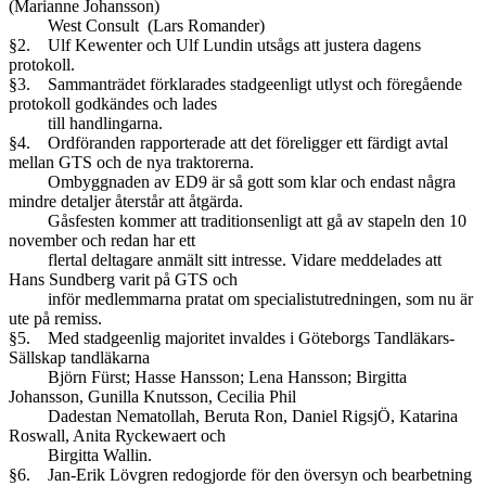
(Marianne Johansson)
West Consult (Lars Romander)
§2. Ulf Kewenter och Ulf Lundin utsågs att justera dagens
protokoll.
§3. Sammanträdet förklarades stadgeenligt utlyst och föregående
protokoll godkändes och lades
till handlingarna.
§4. Ordföranden rapporterade att det föreligger ett färdigt avtal
mellan GTS och de nya traktorerna.
Ombyggnaden av ED9 är så gott som klar och endast några
mindre detaljer återstår att åtgärda.
Gåsfesten kommer att traditionsenligt att gå av stapeln den 10
november och redan har ett
flertal deltagare anmält sitt intresse. Vidare meddelades att
Hans Sundberg varit på GTS och
inför medlemmarna pratat om specialistutredningen, som nu är
ute på remiss.
§5. Med stadgeenlig majoritet invaldes i Göteborgs Tandläkars-
Sällskap tandläkarna
Björn Fürst; Hasse Hansson; Lena Hansson; Birgitta
Johansson, Gunilla Knutsson, Cecilia Phil
Dadestan Nematollah, Beruta Ron, Daniel RigsjÖ, Katarina
Roswall, Anita Ryckewaert och
Birgitta Wallin.
§6. Jan-Erik Lövgren redogjorde för den översyn och bearbetning