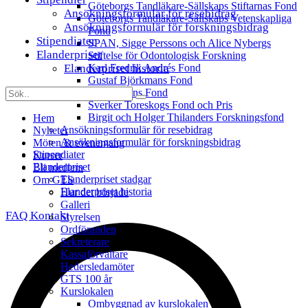
Göteborgs Tandläkare-Sällskaps Stiftarnas Fond
Ansökningsformulär för resebidrag
Göteborgs Tandläkare-Sällskaps Vetenskapliga
Ansökningsformulär för forskningsbidrag
Fond
Stipendiater
SPAN, Sigge Perssons och Alice Nybergs
Elanderpriset
Stiftelse för Odontologisk Forskning
Elanderpriset historia
Karl Fredrik Andrés Fond
Gustaf Björkmans Fond
Inga Floréns Fond
Sverker Toreskogs Fond och Pris
Birgit och Holger Thilanders Forskningsfond
Hem
Ansökningsformulär för resebidrag
Nyheter
Ansökningsformulär för forskningsbidrag
Möten & evenemang
Stipendiater
Kurser
Elanderpriset
Bli medlem
Elanderpriset stadgar
Om GTS
Elanderpriset historia
Hur det började
Galleri
FAQ
Kontakt
Styrelsen
Ordföranden
Sekreterare
Kassaförvaltare
Hedersledamöter
GTS 100 år
Kurslokalen
Ombyggnad av kurslokalen