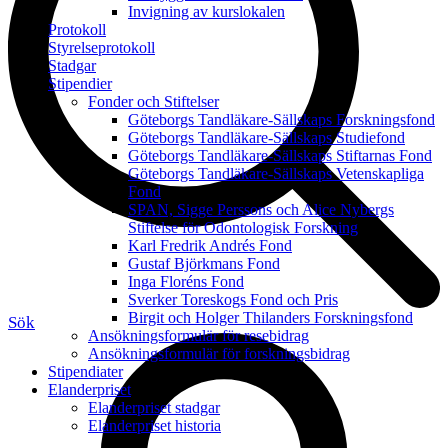
Invigning av kurslokalen
Protokoll
Styrelseprotokoll
Stadgar
Stipendier
Fonder och Stiftelser
Göteborgs Tandläkare-Sällskaps Forskningsfond
Göteborgs Tandläkare-Sällskaps Studiefond
Göteborgs Tandläkare-Sällskaps Stiftarnas Fond
Göteborgs Tandläkare-Sällskaps Vetenskapliga
Fond
SPAN, Sigge Perssons och Alice Nybergs
Stiftelse för Odontologisk Forskning
Karl Fredrik Andrés Fond
Gustaf Björkmans Fond
Inga Floréns Fond
Sverker Toreskogs Fond och Pris
Birgit och Holger Thilanders Forskningsfond
Sök
Ansökningsformulär för resebidrag
Ansökningsformulär för forskningsbidrag
Stipendiater
Elanderpriset
Elanderpriset stadgar
Elanderpriset historia